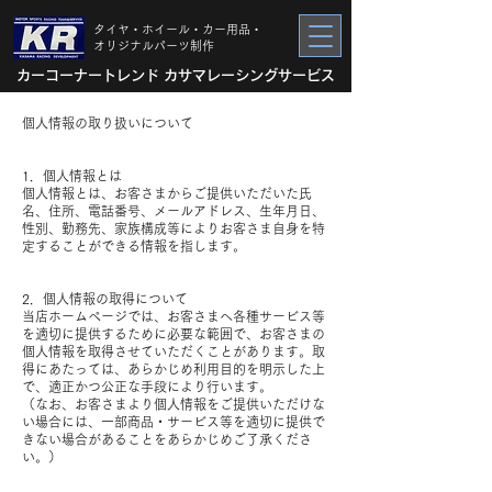
タイヤ・ホイール・カー用品・
オリジナルパーツ制作
カーコーナートレンド カサマレーシングサービス
個人情報の取り扱いについて
1．個人情報とは
個人情報とは、お客さまからご提供いただいた氏
名、住所、電話番号、メールアドレス、生年月日、
性別、勤務先、家族構成等によりお客さま自身を特
定することができる情報を指します。
2．個人情報の取得について
当店ホームページでは、お客さまへ各種サービス等
を適切に提供するために必要な範囲で、お客さまの
個人情報を取得させていただくことがあります。取
得にあたっては、あらかじめ利用目的を明示した上
で、適正かつ公正な手段により行います。
（なお、お客さまより個人情報をご提供いただけな
い場合には、一部商品・サービス等を適切に提供で
きない場合があることをあらかじめご了承くださ
い。）