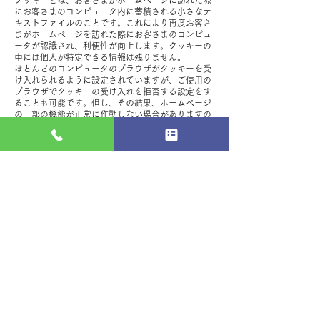
クッキーとは、お客さまがホームページに訪れた際
にお客さまのコンピュータ内に蓄積される小さなテ
キストファイルのことです。これにより再度お客さ
まがホームページを訪れた際にお客さまのコンピュ
ータが認識され、利便性が向上します。クッキーの
中には個人が特定できる情報は残りません。
ほとんどのコンピュータのブラウザがクッキーを受
け入れられるように設定されていますが、ご使用の
ブラウザでクッキーの受け入れを拒否する設定をす
ることも可能です。但し、その結果、ホームページ
の一部の機能が正常に作動しない場合がありますの
でご了承ください。
2）他サイトのリンクについて
当店ホームページには、お客さまに対し、有用な情
報・サービスをご提供するため他の会社の運営する
ホームページへのリンクがあります。リンク先のホ
ームページにおける個人情報について、当店は一切
責任を負うことができませんので、あらかじめご了
承ください。
3）個人情報の保管場所について
当店ホームページはWixを利用しており、個人情報
は日本国外のデーターセンターで保管される場合が
あります。
詳細はWix社のプライバシーポリシーをご確認くだ