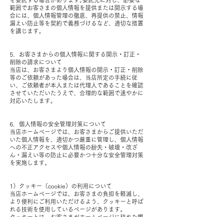
を委託する場合があります｡委託先に対し、必要な
範囲でお客さまの個人情報を提供または開示する場
合には、個人情報管理の徹底、再提供の禁止、情報
漏えい防止等を契約で義務づけるなど、適切な措置
を講じます。
5．お客さまからの個人情報に関する開示・訂正・
削除の請求について
当店は、お客さまより個人情報の開示・訂正・削除
等のご依頼があった場合は、当店所定の手続に従
い、ご依頼者が本人または代理人であることを確認
させていただいたうえで、合理的な範囲で速やかに
対応いたします。
6．個人情報の安全管理対策について
当店ホームページでは、お客さまからご提供いただ
いた個人情報を、適切かつ厳重に管理し、個人情報
への不正アクセスや個人情報の紛失・破壊・改ざ
ん・漏えい等の防止に必要かつ十分な安全管理対策
を実施します。
1）クッキー（cookie）の利用について
当店ホームページでは、お客さまの負担を軽減し、
より便利にご利用いただけるよう、クッキーと呼ば
れる技術を使用しているページがあります。